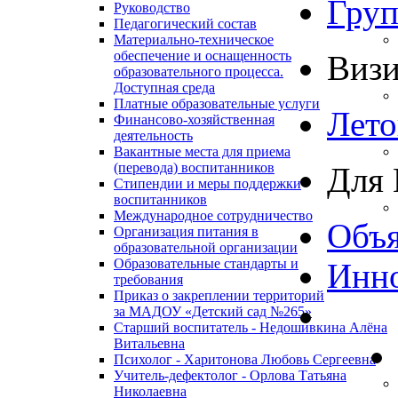
Гру
Руководство
Педагогический состав
Материально-техническое
обеспечение и оснащенность
Виз
образовательного процесса.
Доступная среда
Платные образовательные услуги
Лето
Финансово-хозяйственная
деятельность
Вакантные места для приема
(перевода) воспитанников
Для 
Стипендии и меры поддержки
воспитанников
Международное сотрудничество
Объя
Организация питания в
образовательной организации
Образовательные стандарты и
Инно
требования
Приказ о закреплении территорий
за МАДОУ «Детский сад №265»
Старший воспитатель - Недошивкина Алёна
Витальевна
Психолог - Харитонова Любовь Сергеевна
Учитель-дефектолог - Орлова Татьяна
Николаевна