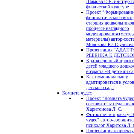
Шамова Г. Е. инструкт
физической культуре
Проект "Формировани
фонематического восп
старших дошкольников
процессе наглядного
моделирования (метод
материалы) автор-сост
Молокова Ю. Г. учител
Презентация "АДАП
РЕБЁНКА К ДЕТСКО
Краткосрочный проект
детей младшего дошко
возраста «В детский са
Как помочь малышу
адаптироваться к усло
детского сада
Комната чудес
Проект "Комната чудес
составитель: педагог-
Харитонова Л. С.
Фотоотчет к проекту "
чудес" автор-составите
психолог Харитова Л. 
Презентация к проекту