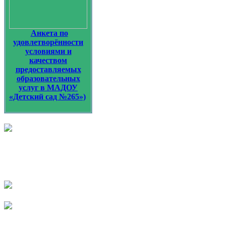
Анкета по
удовлетворённости
условиями и
качеством
предоставляемых
образовательных
услуг в МАДОУ
«Детский сад №265»)