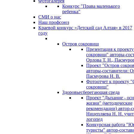
Фотогалерея
Конкурс "Права маленького
ребенка"
СМИ о нас
Наш профсоюз
Краевой конкурс «Детский сад Алтая» в 2017
году
Остров сокровищ
Презентация к проекту
сокровищ" авторы-сос
Орлова Т. Н., Пасмуров
Проект "Остров сокро
авторы-составители: Ор
Пасмурова Н. В.
Фотоотчет к проекту "
сокровищ"
Здоровьесберегающая среда
Проект "Дыхание - ос
жизни" (методические
рекомендации) автор-с
Ницепляева Н. Н. учит
логопед
Конкурсная работа "Ю
туристы" автор-состав