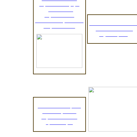
вариативных форм
дошкольного
образования в
контексте социального
Региональный сегмен
запроса семьи"
учета контингента
обучающихся
Независимая оценка
качества работы
образовательных
организаций