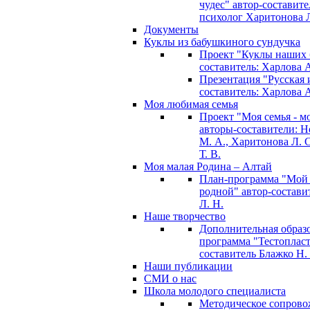
чудес" автор-составите
психолог Харитонова Л
Документы
Куклы из бабушкиного сундучка
Проект "Куклы наших 
составитель: Харлова 
Презентация "Русская и
составитель: Харлова 
Моя любимая семья
Проект "Моя семья - м
авторы-составители: 
М. А., Харитонова Л. С
Т. В.
Моя малая Родина – Алтай
План-программа "Мой
родной" автор-состави
Л. Н.
Наше творчество
Дополнительная образ
программа "Тестопласт
составитель Блажко Н.
Наши публикации
СМИ о нас
Школа молодого специалиста
Методическое сопрово