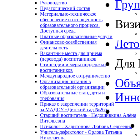
Гру
Руководство
Педагогический состав
Материально-техническое
обеспечение и оснащенность
Виз
образовательного процесса.
Доступная среда
Платные образовательные услуги
Лето
Финансово-хозяйственная
деятельность
Вакантные места для приема
(перевода) воспитанников
Для 
Стипендии и меры поддержки
воспитанников
Международное сотрудничество
Объя
Организация питания в
образовательной организации
Образовательные стандарты и
Инно
требования
Приказ о закреплении территорий
за МАДОУ «Детский сад №265»
Старший воспитатель - Недошивкина Алёна
Витальевна
Психолог - Харитонова Любовь Сергеевна
Учитель-дефектолог - Орлова Татьяна
Николаевна