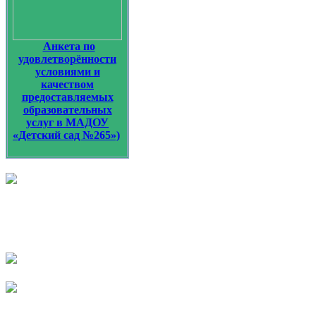
Анкета по
удовлетворённости
условиями и
качеством
предоставляемых
образовательных
услуг в МАДОУ
«Детский сад №265»)