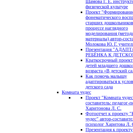
Шамова Г. Е. инструкт
физической культуре
Проект "Формировани
фонематического восп
старших дошкольников
процессе наглядного
моделирования (метод
материалы) автор-сост
Молокова Ю. Г. учител
Презентация "АДАП
РЕБЁНКА К ДЕТСКО
Краткосрочный проект
детей младшего дошко
возраста «В детский са
Как помочь малышу
адаптироваться к усло
детского сада
Комната чудес
Проект "Комната чудес
составитель: педагог-
Харитонова Л. С.
Фотоотчет к проекту "
чудес" автор-составите
психолог Харитова Л. 
Презентация к проекту