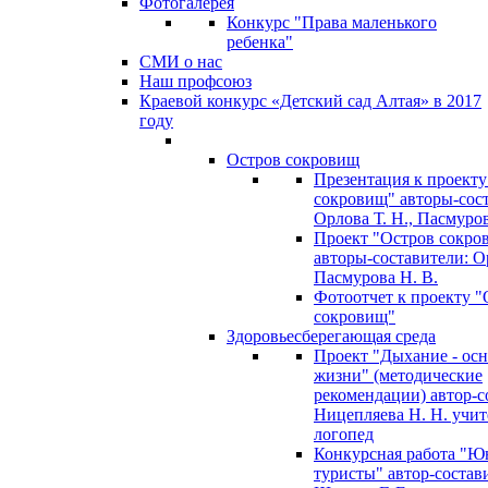
Фотогалерея
Конкурс "Права маленького
ребенка"
СМИ о нас
Наш профсоюз
Краевой конкурс «Детский сад Алтая» в 2017
году
Остров сокровищ
Презентация к проекту
сокровищ" авторы-сос
Орлова Т. Н., Пасмуров
Проект "Остров сокро
авторы-составители: Ор
Пасмурова Н. В.
Фотоотчет к проекту "
сокровищ"
Здоровьесберегающая среда
Проект "Дыхание - ос
жизни" (методические
рекомендации) автор-с
Ницепляева Н. Н. учит
логопед
Конкурсная работа "Ю
туристы" автор-состав