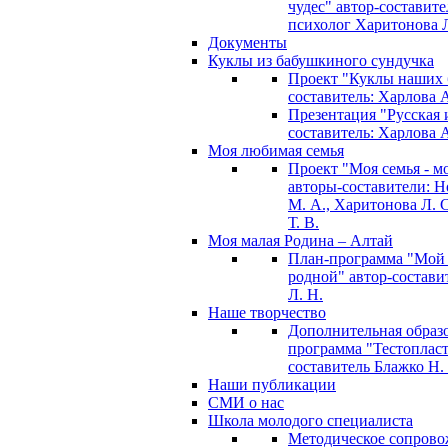
чудес" автор-составите
психолог Харитонова Л
Документы
Куклы из бабушкиного сундучка
Проект "Куклы наших 
составитель: Харлова 
Презентация "Русская и
составитель: Харлова 
Моя любимая семья
Проект "Моя семья - м
авторы-составители: 
М. А., Харитонова Л. С
Т. В.
Моя малая Родина – Алтай
План-программа "Мой
родной" автор-состави
Л. Н.
Наше творчество
Дополнительная образ
программа "Тестопласт
составитель Блажко Н.
Наши публикации
СМИ о нас
Школа молодого специалиста
Методическое сопрово