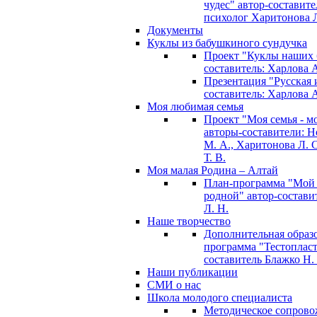
чудес" автор-составите
психолог Харитонова Л
Документы
Куклы из бабушкиного сундучка
Проект "Куклы наших 
составитель: Харлова 
Презентация "Русская и
составитель: Харлова 
Моя любимая семья
Проект "Моя семья - м
авторы-составители: 
М. А., Харитонова Л. С
Т. В.
Моя малая Родина – Алтай
План-программа "Мой
родной" автор-состави
Л. Н.
Наше творчество
Дополнительная образ
программа "Тестопласт
составитель Блажко Н.
Наши публикации
СМИ о нас
Школа молодого специалиста
Методическое сопрово