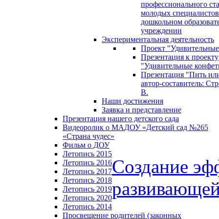
профессионального ст
молодых специалистов
дошкольном образоват
учреждении
Экспериментальная деятельность
Проект "Удивительные
Презентация к проекту
"Удивительные конфет
Презентация "Пить или
автор-составитель: Стр
В.
Наши достижения
Заявка и представление
Презентация нашего детского сада
Видеоролик о МАДОУ «Детский сад №265
«Страна чудес»
Фильм о ДОУ
Летопись 2015
Создание эф
Летопись 2016
Летопись 2017
Летопись 2018
развивающей
Летопись 2019
Летопись 2020
Летопись 2014
Просвещение родителей (законных