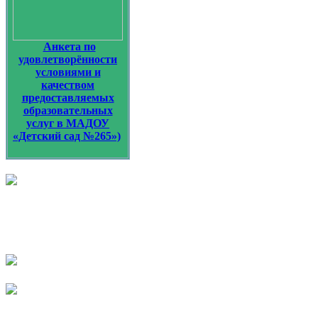
Анкета по
удовлетворённости
условиями и
качеством
предоставляемых
образовательных
услуг в МАДОУ
«Детский сад №265»)