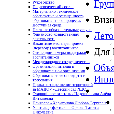
Гру
Руководство
Педагогический состав
Материально-техническое
обеспечение и оснащенность
Виз
образовательного процесса.
Доступная среда
Платные образовательные услуги
Лето
Финансово-хозяйственная
деятельность
Вакантные места для приема
(перевода) воспитанников
Для 
Стипендии и меры поддержки
воспитанников
Международное сотрудничество
Объя
Организация питания в
образовательной организации
Образовательные стандарты и
Инно
требования
Приказ о закреплении территорий
за МАДОУ «Детский сад №265»
Старший воспитатель - Недошивкина Алёна
Витальевна
Психолог - Харитонова Любовь Сергеевна
Учитель-дефектолог - Орлова Татьяна
Николаевна