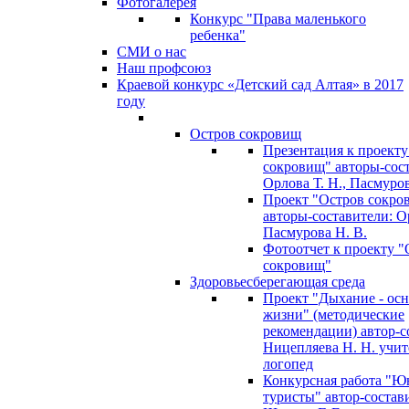
Фотогалерея
Конкурс "Права маленького
ребенка"
СМИ о нас
Наш профсоюз
Краевой конкурс «Детский сад Алтая» в 2017
году
Остров сокровищ
Презентация к проекту
сокровищ" авторы-сос
Орлова Т. Н., Пасмуров
Проект "Остров сокро
авторы-составители: Ор
Пасмурова Н. В.
Фотоотчет к проекту "
сокровищ"
Здоровьесберегающая среда
Проект "Дыхание - ос
жизни" (методические
рекомендации) автор-с
Ницепляева Н. Н. учит
логопед
Конкурсная работа "Ю
туристы" автор-состав