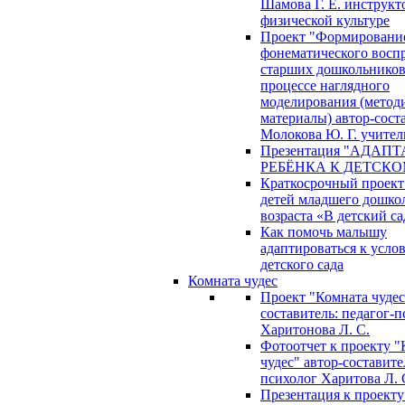
Шамова Г. Е. инструкт
физической культуре
Проект "Формировани
фонематического восп
старших дошкольников
процессе наглядного
моделирования (метод
материалы) автор-сост
Молокова Ю. Г. учител
Презентация "АДАП
РЕБЁНКА К ДЕТСКО
Краткосрочный проект
детей младшего дошко
возраста «В детский са
Как помочь малышу
адаптироваться к усло
детского сада
Комната чудес
Проект "Комната чудес
составитель: педагог-
Харитонова Л. С.
Фотоотчет к проекту "
чудес" автор-составите
психолог Харитова Л. 
Презентация к проекту